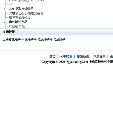
H3801
空调端子
H2519
X5
JSJ
其他类型接线端子
光电耦合端子/继电器模块
组
JBK
面板端子
电气附件产品
行线槽
导轨
友情链接
上海接线端子
中国端子网
接线端子排
接线端子
首页
┆
关于联捷
┆
新闻动态
┆
产品展示
┆
Copyright © 2009 Dgjiankong.Com 上海联捷