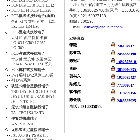
LC1,LC2
LC3
LC4,LC5
厂址：浙江省台州市三门县珠岙镇珠溪路
LC6-LC9
LC10-LC11
LC12-
LC13
LC14-LC19
LC/Z20
手机：18930625700(陈经理) 13501670
PCB插拔式接线端子(插座)
传真：021-50937138
斜面
双层
穿墙
直立
LZ1-
邮编：200135
LZ2
LZ3
LZ4-LZ6
E-mail：
elinker@cnelinker.com
PCB固定式接线端子
大针距
多层
拼接
斜面
业务直线
LG103-LG500
LG635-
李毅
2461329121
LG1500
陈亚武
PCB弹簧式接线端子
2456568190
带按键
无按键
多层
斜面
陈冠岳
1692573618
LS141-LS245TT
LSC系列
唐静
PCB栅栏式接线端子
3050046735
LW1系列
LW2系列
LW3系
邵兴东
1929585427
列
LW6系列
陈耀龙
772082617
轨道式组合型接线端子
TBD
JH5
TK
JDG
NJD
TBR
蒋伟伟
1318269156
JF5
UL-UK
UL-SAK
JHY1
陈会顺
2485525925
JH9
IN
TR
TC2
电话：021-58858552
无轨式组合型接线端子
TA1
TBC
JX3
TA
TB1
弹簧式接线端子
WST
STC
STL
无轨式固定型接线端子
JX0
JX3
BY
PS
AZ
JF6