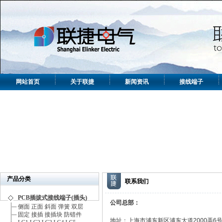
网站首页
关于联捷
新闻资讯
接线端子
产品分类
联系我们
PCB插拔式接线端子(插头)
公司总部：
侧面
正面
斜面
弹簧
双层
固定
接插
接插块
防错件
地址：上海市浦东新区浦东大道2000弄6号