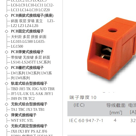
LC1,LC2
LC3
LC4,LC5
LC6-LC9
LC10-LC11
LC12-
LC13
LC14-LC19
LC/Z20
PCB插拔式接线端子(插座)
斜面
双层
穿墙
直立
LZ1-
LZ2
LZ3
LZ4-LZ6
PCB固定式接线端子
大针距
多层
拼接
斜面
LG103-LG500
LG635-
LG1500
PCB弹簧式接线端子
带按键
无按键
多层
斜面
LS141-LS245TT
LSC系列
PCB栅栏式接线端子
LW1系列
LW2系列
LW3系
列
LW6系列
轨道式组合型接线端子
TBD
JH5
TK
JDG
NJD
TBR
JF5
UL-UK
UL-SAK
JHY1
JH9
IN
TR
TC2
无轨式组合型接线端子
TA1
TBC
JX3
TA
TB1
弹簧式接线端子
WST
STC
STL
无轨式固定型接线端子
JX0
JX3
BY
PS
AZ
JF6