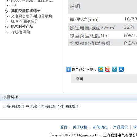
H3801
空调端子
H2519
X5
JSJ
其他类型接线端子
光电耦合端子/继电器模块
组
JBK
面板端子
电气附件产品
行线槽
导轨
将产品分享到：
返回
友情链接
上海接线端子
中国端子网
接线端子排
接线端子
首页
┆
关于联捷
┆
新闻动态
┆
产品展示
┆
Copyright © 2009 Dgjiankong.Com 上海联捷电