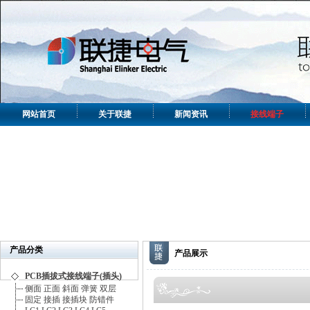
网站首页
关于联捷
新闻资讯
接线端子
产品分类
产品展示
PCB插拔式接线端子(插头)
侧面
正面
斜面
弹簧
双层
固定
接插
接插块
防错件